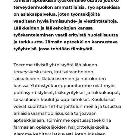
Jämsän apteekissa työskentelee osaava joukko
terveydenhuollon ammattilaisia. Työ apteekissa
on asiakaspalvelua, joten työntekijöiltä
vaaditaan hyviä ihmissuhde- ja viestintätaitoja.
Lääkkeiden ja lääkehoitojen kanssa
työskenteleminen vaatii erityistä huolellisuutta
ja tarkkuutta. Jämsän apteekki on kannustava
työyhteisö, jossa tehdään tiimityötä.
Teemme tiivistä yhteistyötä lähialueen
terveyskeskusten, kotisairaanhoidon,
sairaaloiden, lääkäriasemien ja hoitokotien
kanssa. Yhteistyökumppaneitamme ovat myös
potilasyhdistykset, lääkeyritykset ja tukkukaupat,
sekä alueen koulut ja oppilaitokset. Koululaiset
voivat suorittaa TET-harjoittelun meillä ja tutustua
erilaisia uramahdollisuuksia tarjoavaan
apteekkialaan. Toimimme opetusapteekkina
farmasian opiskelijoiden harjoittelujaksoilla.
Alamme kehittyy jatkuvasti, joten jokaisen