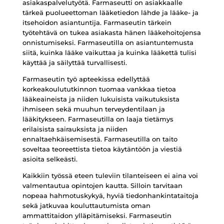
asiakaspalvelutyötä. Farmaseutti on asiakkaalle
tärkeä puolueettoman lääketiedon lähde ja lääke- ja
itsehoidon asiantuntija. Farmaseutin tärkein
työtehtävä on tukea asiakasta hänen lääkehoitojensa
onnistumiseksi. Farmaseutilla on asiantuntemusta
siitä, kuinka lääke vaikuttaa ja kuinka lääkettä tulisi
käyttää ja säilyttää turvallisesti.
Farmaseutin työ apteekissa edellyttää
korkeakoulututkinnon tuomaa vankkaa tietoa
lääkeaineista ja niiden lukuisista vaikutuksista
ihmiseen sekä muuhun terveydentilaan ja
lääkitykseen. Farmaseutilla on laaja tietämys
erilaisista sairauksista ja niiden
ennaltaehkäisemisestä. Farmaseutilla on taito
soveltaa teoreettista tietoa käytäntöön ja viestiä
asioita selkeästi.
Kaikkiin työssä eteen tuleviin tilanteiseen ei aina voi
valmentautua opintojen kautta. Silloin tarvitaan
nopeaa hahmotuskykyä, hyviä tiedonhankintataitoja
sekä jatkuvaa kouluttautumista oman
ammattitaidon ylläpitämiseksi. Farmaseutin