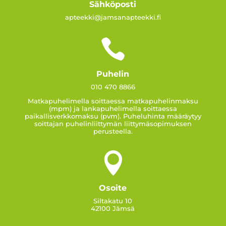
Sähköposti
apteekki@jamsanapteekki.fi

Puhelin
010 470 8866
Matkapuhelimella soittaessa matkapuhelinmaksu
(mpm) ja lankapuhelimella soittaessa
paikallisverkkomaksu (pvm). Puheluhinta määräytyy
soittajan puhelinliittymän liittymäsopimuksen
perusteella.

Osoite
Siltakatu 10
42100 Jämsä