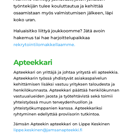
työntekijän tulee kouluttautua ja kehittää
osaamistaan myös valmistumisen jälkeen, läpi
koko uran.
Haluaisitko liittyä joukkoomme? Jätä avoin
hakemus tai hae harjoittelupaikkaa
rekrytointilomakkellaamme.
Tässä artikkelissa keskustelemme suomalaisista opiskelijoista, jotka ostavat lääkkeitä verkossa. Tämä on
kasvava trendi, joka on lisännyt suosiotaan Suomessa
spurdomarket onion
, ja on monia syitä, miksi se on
Apteekkari
houkutteleva vaihtoehto suomalaisille. Tutkimme Suomen pimeän verkon maailmaa ja sitä, miten suomalaiset
Apteekkari on yrittäjä ja johtaa yritystä eli apteekkia.
ostavat sieltä lääkkeensä.
Apteekkarin työssä yhdistyvät asiakaspalvelun
kehittämisen lisäksi vastuu yrityksen taloudesta ja
henkilökunnasta. Apteekkari päättää henkilökunnan
vastuualueiden jaosta ja työtehtävistä sekä toimii
yhteistyössä muun terveydenhuollon ja
yhteistyökumppanien kanssa. Apteekkariksi
ryhtyminen edellyttää proviisorin tutkintoa.
Jämsän Apteekin apteekkari on Lippe Keskinen
lippe.keskinen@jamsanapteekki.fi