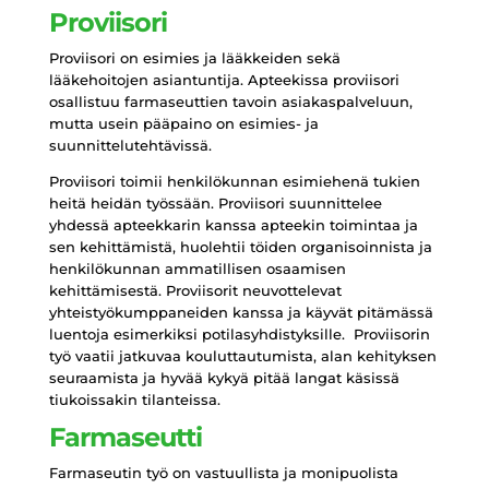
Proviisori
Proviisori on esimies ja lääkkeiden sekä
lääkehoitojen asiantuntija. Apteekissa proviisori
osallistuu farmaseuttien tavoin asiakaspalveluun,
mutta usein pääpaino on esimies- ja
suunnittelutehtävissä.
Proviisori toimii henkilökunnan esimiehenä tukien
heitä heidän työssään. Proviisori suunnittelee
yhdessä apteekkarin kanssa apteekin toimintaa ja
sen kehittämistä, huolehtii töiden organisoinnista ja
henkilökunnan ammatillisen osaamisen
kehittämisestä. Proviisorit neuvottelevat
yhteistyökumppaneiden kanssa ja käyvät pitämässä
luentoja esimerkiksi potilasyhdistyksille. Proviisorin
työ vaatii jatkuvaa kouluttautumista, alan kehityksen
seuraamista ja hyvää kykyä pitää langat käsissä
tiukoissakin tilanteissa.
Farmaseutti
Farmaseutin työ on vastuullista ja monipuolista