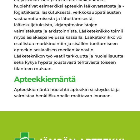
huolehtivat esimerkiksi apteekin lääkevarastosta ja -
logistiikasta, laskutuksesta, verkkokauppatilausten
vastaanottamisesta ja lähettämisestä,
lääkekuljetuksista, kirjanpitoaineistojen
valmistelusta ja arkistoinnista. Lääketeknikko toimii
myös asiakaspalvelussa kassalla. Lääketeknikko voi
osallistua markkinointiin ja sisällön tuottamiseen
apteekin sosiaalisen median kanaviin.
Lääketeknikon työ vaatii tarkkuutta ja huolellisuutta
sekä kykyä hypätä joustavasti tehtävästä toiseen
tilanteen mukaan.
Apteekkiemäntä
Apteekkiemäntä huolehtii apteekin siisteydestä ja
valmistaa henkilökunnalle maittavan lounaan.