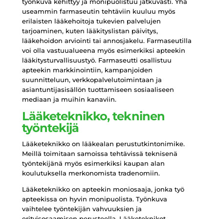
työnkuva kehittyy ja monipuolistuu jatkuvasti. Yhä
useammin farmaseutin tehtäviin kuuluu myös
erilaisten lääkehoitoja tukevien palvelujen
tarjoaminen, kuten lääkityslistan päivitys,
lääkehoidon arviointi tai annosjakelu. Farmaseutilla
voi olla vastuualueena myös esimerkiksi apteekin
lääkitysturvallisuustyö. Farmaseutti osallistuu
apteekin markkinointiin, kampanjoiden
suunnitteluun, verkkopalvelutoimintaan ja
asiantuntijasisällön tuottamiseen sosiaaliseen
mediaan ja muihin kanaviin.
Lääketeknikko, tekninen
työntekijä
Lääketeknikko on lääkealan perustutkintonimike.
Meillä toimitaan samoissa tehtävissä teknisenä
työntekijänä myös esimerkiksi kaupan alan
koulutuksella merkonomista tradenomiin.
Lääketeknikko on apteekin moniosaaja, jonka työ
apteekissa on hyvin monipuolista. Työnkuva
vaihtelee työntekijän vahvuuksien ja
erityisosaamisen perusteella. Lääketeknikot