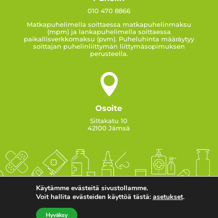
010 470 8866
Matkapuhelimella soittaessa matkapuhelinmaksu
(mpm) ja lankapuhelimella soittaessa
paikallisverkkomaksu (pvm). Puheluhinta määräytyy
soittajan puhelinliittymän liittymäsopimuksen
perusteella.

Osoite
Siltakatu 10
42100 Jämsä
Käytämme evästeitä sivustollamme.
Voit hallita evästeiden käyttöä tästä:
asetukset
.
Hyväksy