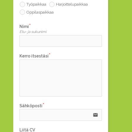
Työpaikkaa
Harjoittelupaikkaa
Oppilaspaikkaa
Nimi
Etu- ja sukunimi
Kerro itsestäsi
Sähköposti
email
Liitä CV