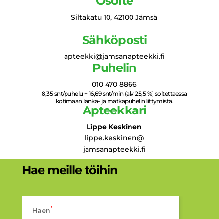
Osoite
Siltakatu 10, 42100 Jämsä
Sähköposti
apteekki@jamsanapteekki.fi
Puhelin
010 470 8866
8,35 snt/puhelu + 16,69 snt/min (alv 25,5 %) soitettaessa
kotimaan lanka- ja matkapuhelinliittymistä.
Apteekkari
Lippe Keskinen
lippe.keskinen@
jamsanapteekki.fi
Hae meille töihin
Haen