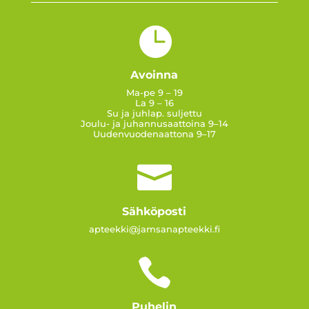

Avoinna
Ma-pe 9 – 19
La 9 – 16
Su ja juhlap. suljettu
Joulu- ja juhannusaattoina 9–14
Uudenvuodenaattona 9–17

Sähköposti
apteekki@jamsanapteekki.fi

Puhelin